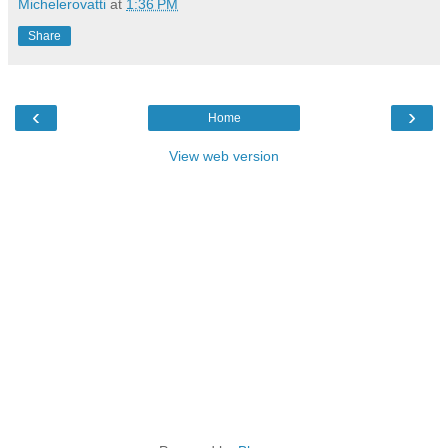
Michelerovatti
at
1:36 PM
Share
‹
›
Home
View web version