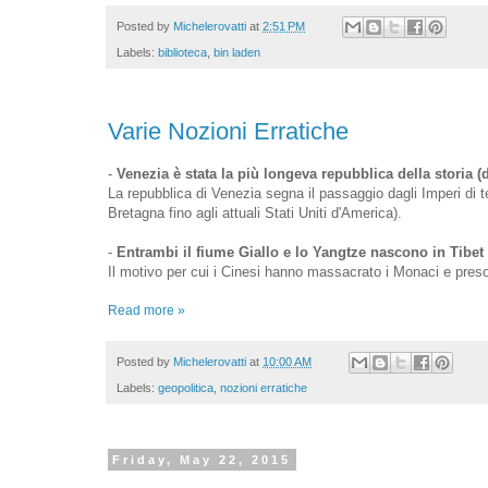
Posted by
Michelerovatti
at
2:51 PM
Labels:
biblioteca
,
bin laden
Varie Nozioni Erratiche
-
Venezia è stata la più longeva repubblica della storia (d
La repubblica di Venezia segna il passaggio dagli Imperi di 
Bretagna fino agli attuali Stati Uniti d'America).
-
Entrambi il fiume Giallo e lo Yangtze nascono in Tibet
Il motivo per cui i Cinesi hanno massacrato i Monaci e preso 
Read more »
Posted by
Michelerovatti
at
10:00 AM
Labels:
geopolitica
,
nozioni erratiche
Friday, May 22, 2015