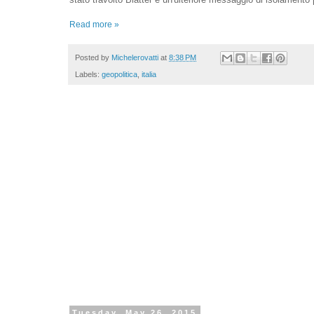
Read more »
Posted by
Michelerovatti
at
8:38 PM
Labels:
geopolitica
,
italia
Tuesday, May 26, 2015