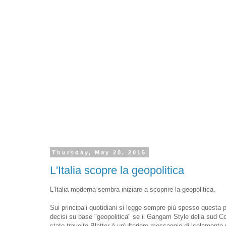
Thursday, May 28, 2015
L'Italia scopre la geopolitica
L'Italia moderna sembra iniziare a scoprire la geopolitica.
Sui principali quotidiani si legge sempre più spesso questa paro
decisi su base "geopolitica" se il Gangam Style della sud Co
stato travolto Blatter è un'ulteriore messaggio di isolament