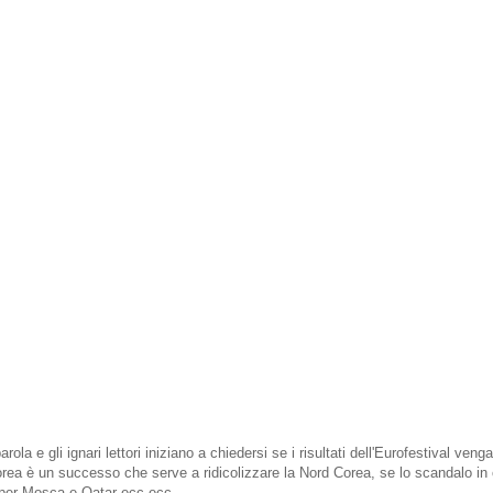
la e gli ignari lettori iniziano a chiedersi se i risultati dell'Eurofestival veng
rea è un successo che serve a ridicolizzare la Nord Corea, se lo scandalo in 
o per Mosca e Qatar ecc ecc...