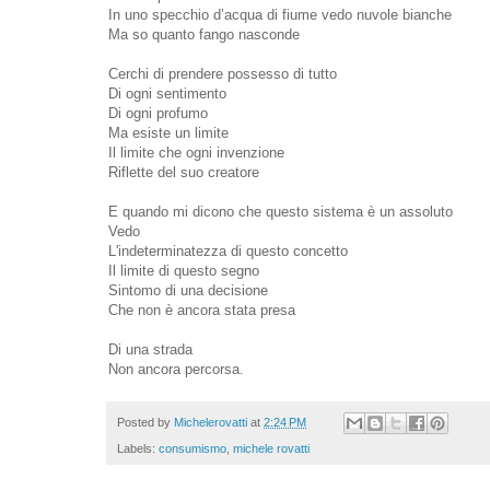
In uno specchio d’acqua di fiume vedo nuvole bianche
Ma so quanto fango nasconde
Cerchi di prendere possesso di tutto
Di ogni sentimento
Di ogni profumo
Ma esiste un limite
Il limite che ogni invenzione
Riflette del suo creatore
E quando mi dicono che questo sistema è un assoluto
Vedo
L'indeterminatezza di questo concetto
Il limite di questo segno
Sintomo di una decisione
Che non è ancora stata presa
Di una strada
Non ancora percorsa.
Posted by
Michelerovatti
at
2:24 PM
Labels:
consumismo
,
michele rovatti