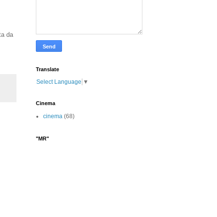
ta da
Translate
Select Language
▼
Cinema
cinema
(68)
"MR"