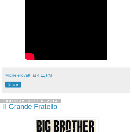
Michelerovatti
at
4:11 PM
Share
Thursday, June 6, 2013
Il Grande Fratello