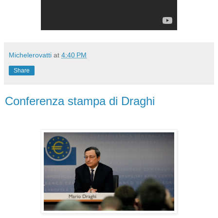
Michelerovatti
at
4:40 PM
Share
Conferenza stampa di Draghi