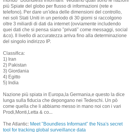
mondo "Boundless Informant" vediamo quali sono le nazioni
più Spiate del globo per flusso di informazioni (rete e
telefono). Per dare un'idea delle dimensioni del controllo,
nei soli Stati Uniti in un periodo di 30 giorni si raccolgono
oltre 3 miliardi di dati da internet (ovviamente includendo
quei dati che si pensa siano "privati" come messaggi, social
&co). Il livello di accuratezza arriva fino alla determinazione
del singolo indirizzo IP.
Classifica:
1) Iran
2) Pakistan
3) Giordania
4) Egitto
5) India
Nazione più spiata in Europa,la Germania,e questo la dice
lunga sulla fiducia che depongano nei Tedeschi. Un pò
come quella che li abbiamo messo in mano noi con i vari
Prodi,Monti,Letta & co...
The Atlantic:
Meet "Boundless Informant" the Nsa's secret
tool for tracking global surveillance data