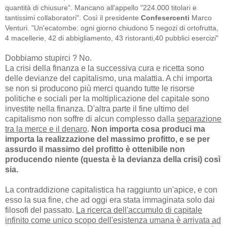
quantità di chiusure". Mancano all'appello "224.000 titolari e
tantissimi collaboratori". Così il presidente
Confesercenti
Marco
Venturi. "Un'ecatombe: ogni giorno chiudono 5 negozi di ortofrutta,
4 macellerie, 42 di abbigliamento, 43 ristoranti,40 pubblici esercizi"
Dobbiamo stupirci ? No.
La crisi della finanza e la successiva cura e ricetta sono
delle devianze del capitalismo, una malattia. A chi importa
se non si producono più merci quando tutte le risorse
politiche e sociali per la moltiplicazione del capitale sono
investite nella finanza. D'altra parte il fine ultimo del
capitalismo non soffre di alcun complesso dalla
separazione
tra la merce e il denaro
.
Non importa cosa produci ma
importa la realizzazione del massimo profitto, e se per
assurdo il massimo del profitto è ottenibile non
producendo niente (questa è la devianza della crisi) così
sia.
La contraddizione capitalistica ha raggiunto un'apice, e con
esso la sua fine, che ad oggi era stata immaginata solo dai
filosofi del passato.
La ricerca dell'accumulo di capitale
infinito come unico scopo dell'esistenza umana è arrivata ad