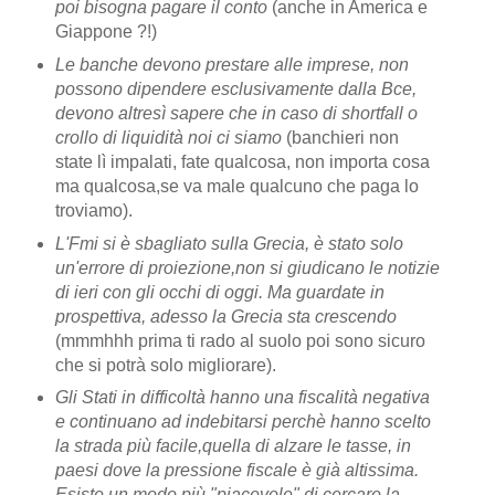
poi bisogna pagare il conto
(anche in America e
Giappone ?!)
Le banche devono prestare alle imprese, non
possono dipendere esclusivamente dalla Bce,
devono altresì sapere che in caso di shortfall o
crollo di liquidità noi ci siamo
(banchieri non
state lì impalati, fate qualcosa, non importa cosa
ma qualcosa,se va male qualcuno che paga lo
troviamo).
L'Fmi si è sbagliato sulla Grecia, è stato solo
un'errore di proiezione,non si giudicano le notizie
di ieri con gli occhi di oggi. Ma guardate in
prospettiva, adesso la Grecia sta crescendo
(mmmhhh prima ti rado al suolo poi sono sicuro
che si potrà solo migliorare).
Gli Stati in difficoltà hanno una fiscalità negativa
e continuano ad indebitarsi perchè hanno scelto
la strada più facile,quella di alzare le tasse, in
paesi dove la pressione fiscale è già altissima.
Esiste un modo più "piacevole" di cercare la