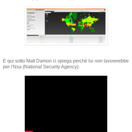
E qui sotto Matt Damon ci spiega perchè lui non lavorerebbe
per l'Nsa (National Security Agency).