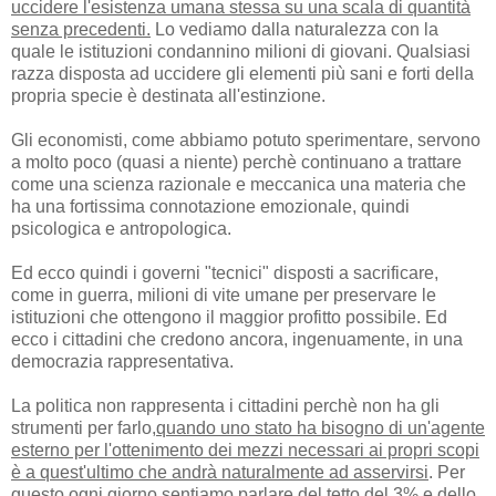
uccidere l'esistenza umana stessa su una scala di quantità
senza precedenti.
Lo vediamo dalla naturalezza con la
quale le istituzioni condannino milioni di giovani. Qualsiasi
razza disposta ad uccidere gli elementi più sani e forti della
propria specie è destinata all'estinzione.
Gli economisti, come abbiamo potuto sperimentare, servono
a molto poco (quasi a niente) perchè continuano a trattare
come una scienza razionale e meccanica una materia che
ha una fortissima connotazione emozionale, quindi
psicologica e antropologica.
Ed ecco quindi i governi "tecnici" disposti a sacrificare,
come in guerra, milioni di vite umane per preservare le
istituzioni che ottengono il maggior profitto possibile. Ed
ecco i cittadini che credono ancora, ingenuamente, in una
democrazia rappresentativa.
La politica non rappresenta i cittadini perchè non ha gli
strumenti per farlo,
quando uno stato ha bisogno di un'agente
esterno per l'ottenimento dei mezzi necessari ai propri scopi
è a quest'ultimo che andrà naturalmente ad asservirsi
. Per
questo ogni giorno sentiamo parlare del tetto del 3% e dello