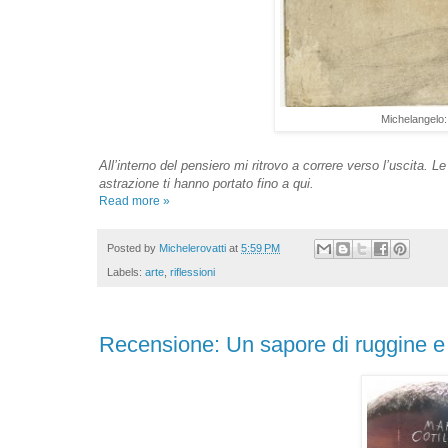
Michelangelo:
All’interno del pensiero mi ritrovo a correre verso l’uscita.
astrazione ti hanno portato fino a qui.
Read more »
Posted by
Michelerovatti
at
5:59 PM
Labels:
arte
,
riflessioni
Recensione: Un sapore di ruggine e