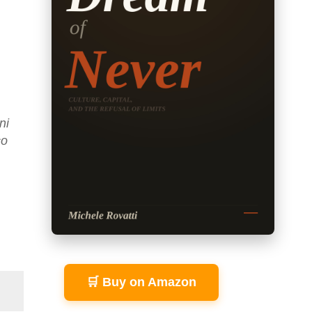
ni
co
🛒 Buy on Amazon