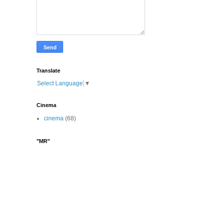
Translate
Select Language
▼
Cinema
cinema
(68)
"MR"