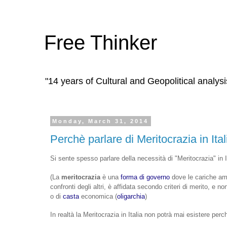
Free Thinker
"14 years of Cultural and Geopolitical analysi
Monday, March 31, 2014
Perchè parlare di Meritocrazia in Ital
Si sente spesso parlare della necessità di "Meritocrazia" in I
(
La
meritocrazia
è una
forma di governo
dove le cariche amm
confronti degli altri, è affidata secondo criteri di merito, e 
o di
casta
economica (
oligarchia
)
In realtà la Meritocrazia in Italia non potrà mai esistere perc