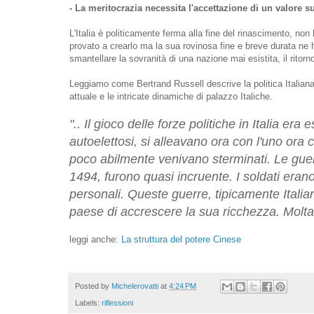
- La meritocrazia necessita l'accettazione di un valore su
L'Italia è politicamente ferma alla fine del rinascimento, non 
provato a crearlo ma la sua rovinosa fine e breve durata ne 
smantellare la sovranità di una nazione mai esistita, il ritorn
Leggiamo come Bertrand Russell descrive la politica Italian
attuale e le intricate dinamiche di palazzo Italiche.
".. Il gioco delle forze politiche in Italia er
autoelettosi, si alleavano ora con l'uno ora 
poco abilmente venivano sterminati. Le guer
1494, furono quasi incruente. I soldati erano
personali. Queste guerre, tipicamente Itali
paese di accrescere la sua ricchezza. Molta
leggi anche:
La struttura del potere Cinese
Posted by
Michelerovatti
at
4:24 PM
Labels:
riflessioni