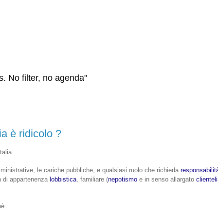
s. No filter, no agenda"
ia è ridicolo ?
talia.
inistrative, le cariche pubbliche, e qualsiasi ruolo che richieda
responsabilit
non di appartenenza
lobbistica
, familiare (
nepotismo
e in senso allargato
cliente
hè: