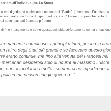
periore all'individuo (es. Lo Stato)
ha mai digerito ed assimilato il concetto di "Patria", (il ventennio Fascista ha
hanno creato una forma di rigetto) ed ora, con l'Unione Europea che tenta di
o ai secoli passati è ancora più forte.
a di fine rinascimento e come questa coincida perfettamente con la situazione
a estremamente complesso. I principi minori, per lo più tiran
con l'altro degli Stati più grandi e se facevano questo gio
re erano continue, ma fino alla venuta dei Francesi nel
 mercenari desiderosi solo di ridurre al massimo i rischi
ane, non ostacolarono molto i commerci nè impedirono al
 politica ma nessun saggio governo..."