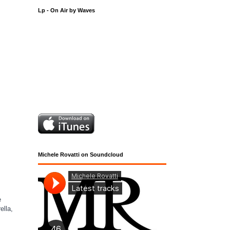
Lp - On Air by Waves
Michele Rovatti on Soundcloud
e
ella,