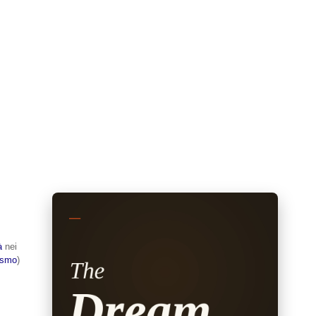
à
nei
lismo
)