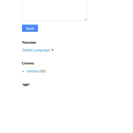
Translate
Select Language
▼
Cinema
cinema
(68)
"MR"