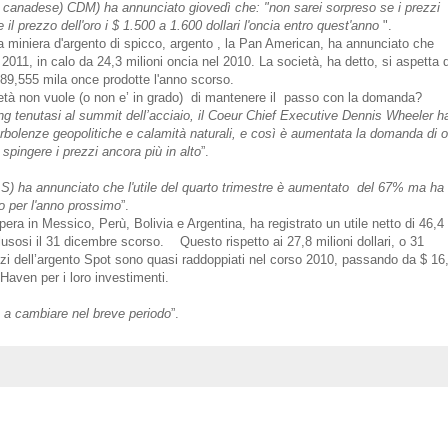
nadese) CDM) ha annunciato giovedì che: "non sarei sorpreso se i prezzi
 il prezzo dell'oro i $ 1.500 a 1.600 dollari l'oncia entro quest'anno
".
ra miniera d'argento di spicco, argento , la Pan American, ha annunciato che
2011, in calo da 24,3 milioni oncia nel 2010. La società, ha detto, si aspetta d
e 89,555 mila once prodotte l'anno scorso.
ietà non vuole (o non e’ in grado) di mantenere il passo con la domanda?
ing tenutasi al summit dell’acciaio, il Coeur Chief Executive Dennis Wheeler h
rbolenze geopolitiche e calamità naturali, e così è aumentata la domanda di o
spingere i prezzi ancora più in alto
”.
 ha annunciato che l'utile del quarto trimestre è aumentato del 67% ma ha
to per l'anno prossimo
”.
ra in Messico, Perù, Bolivia e Argentina, ha registrato un utile netto di 46,4
clusosi il 31 dicembre scorso. Questo rispetto ai 27,8 milioni dollari, o 31
zi dell’argento Spot sono quasi raddoppiati nel corso 2010, passando da $ 16
Haven per i loro investimenti.
o a cambiare nel breve periodo
”.