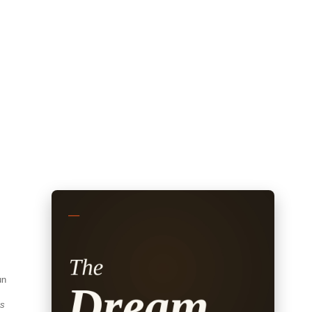
un
es