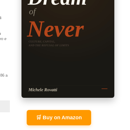
i
a
ro e
,86 a
🛒 Buy on Amazon