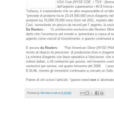
USA Corp (NYSE:CDE / TSX : (borsa ca
dell’argento supereranno i 40 $ l'oncia e
Tuttavia, è sorprendente che un altro responsabile di un’alt
"prevede di produrre tra le 23-24.000.000 once d'argento nel 
produrre tra 76,000-78,000 once d'oro nel 2011, rispetto all
Così, nonostante un prezzo da record per l’ argento, la soc
Da Reuters
- “
In un'intervista esclusiva alla Reuters Min
detto che l’incertezza nel mondo e ‘aumentata a causa di tu
argento come veicoli di investimento, e questo continuerà a 
E ancora
da Reuters
- “
Pan American Silver (NYSE:PAAS)
rivisto al ribasso le previsioni di produzione d'oro e d'argen
La miniera d'argento con base operativa a Vancouver, che ope
milioni dollari, o 43 centesimi per azione, nel trimestre con
centesimi per azione, nel quarto trimestre del 2009. I prez
$ 30,86, mentre gli investitori continuano a cercare un Safe 
Parere di chi scrive l’articolo: “
questo trend
non
e’ destinat
Posted by
Michelerovatti
at
9:44 AM