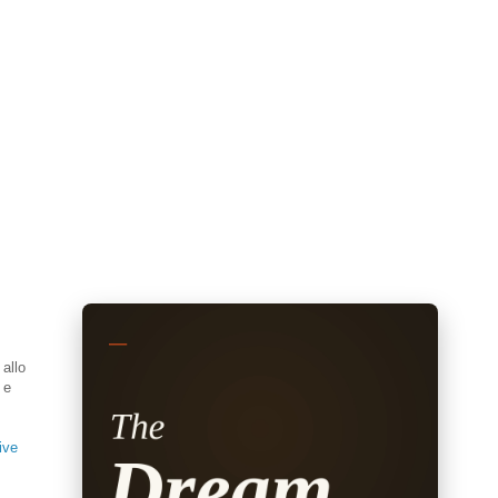
 allo
 e
ive