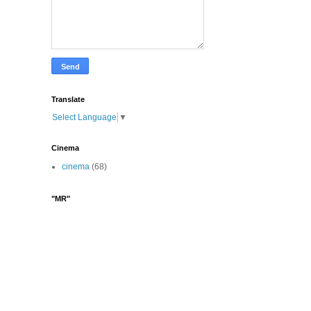
Translate
Select Language
▼
Cinema
cinema
(68)
"MR"