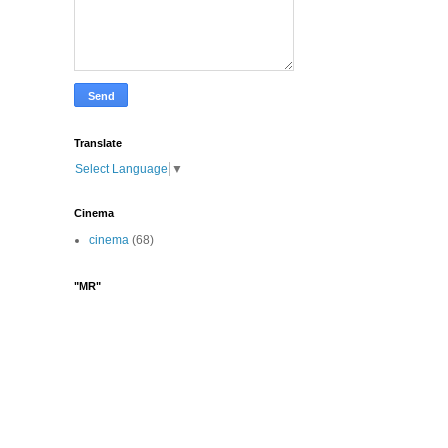
Translate
Select Language
▼
Cinema
cinema
(68)
"MR"