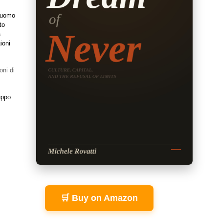
l'uomo
to
a
ioni
oni di
uppo
🛒 Buy on Amazon