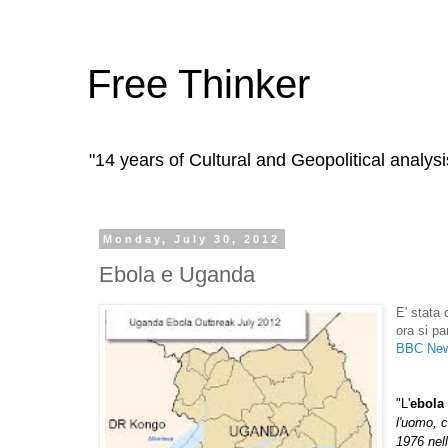
Free Thinker
"14 years of Cultural and Geopolitical analysi
Monday, July 30, 2012
Ebola e Uganda
E' stata
ora si pa
BBC News
"L'
ebola
l'uomo, 
1976
nel