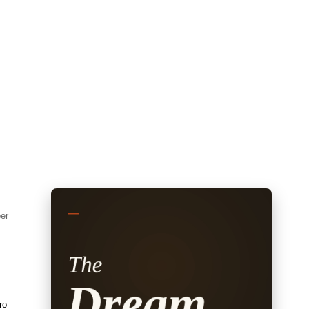
per
ro