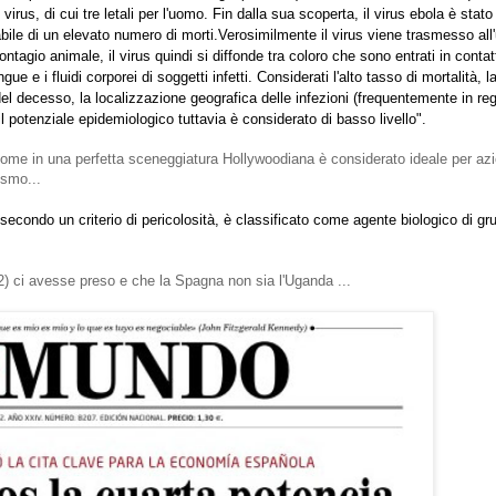
 virus, di cui tre letali per l'uomo. Fin dalla sua scoperta, il virus ebola è stato
bile di un elevato numero di morti.
Verosimilmente il virus viene trasmesso al
ontagio animale, il virus quindi si diffonde tra coloro che sono entrati in contat
ngue e i fluidi corporei di soggetti infetti. Considerati l'alto tasso di mortalità, l
del decesso, la localizzazione geografica delle infezioni (frequentemente in reg
 il potenziale epidemiologico tuttavia è considerato di basso livello".
 come in una perfetta sceneggiatura Hollywoodiana è considerato ideale per azi
ismo...
, secondo un criterio di pericolosità, è classificato come agente biologico di gr
2) ci avesse preso e che la Spagna non sia l'Uganda ...