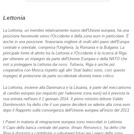
Lettonia
La Lettonia, un membro relativamente nuovo dell'Unione europea, ha una
posizione favorevole verso l'Occidente e della zona euro in particolare.
È
anche in una posizione finanziaria
migliore
di molti altri paesi dell'Europa
centrale e orientale, compresa l'Ungheria, la Romania e la Bulgaria.
La
principale fonte di attrito tra la Lettonia e l'Occidente è la ricerca di Riga
per ottenere un impegno da parte dell'Unione Europea e della NATO che
miri a proteggere la Lettonia dai russi.
Tuttavia, Riga è anche più
cooperativa con Mosca rispetto agli altri Stati baltici sono, così questo
impegno di protezione da parte occidentale diventa meno critico.
La Lettonia, insieme alla Danimarca e la Lituania, è parte del meccanismo
di cambio europeo (un requisito per l'adesione zona euro) ed è prevista la
sua entrata nell'euro il 1 gennaio 2014.
Il primo ministro lettone Valdis
Dombrovskis ha detto che il suo paese deciderà se aderire alla zona euro
dopo il Rapporto sulla convergenza dell'Unione europea all'inizio del 2013.
I Pareri in materia di integrazione europea sono mescolati in Lettonia.
Il
Capo della banca centrale del paese, Ilmars Rimsevics, ha detto che
Riga è disposta a contribuire a salvataggi futuri per i paesi della zona