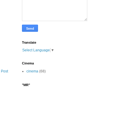
Translate
Select Language
▼
Cinema
cinema
(68)
 Post
"MR"