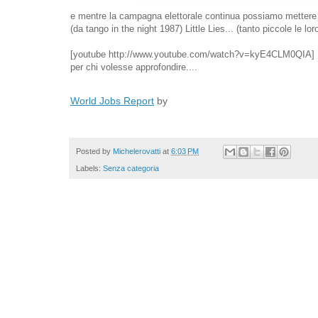
e mentre la campagna elettorale continua possiamo mettere 
(da tango in the night 1987) Little Lies... (tanto piccole le lo
[youtube http://www.youtube.com/watch?v=kyE4CLM0QIA]
per chi volesse approfondire....
World Jobs Report
by
Posted by
Michelerovatti
at
6:03 PM
Labels:
Senza categoria