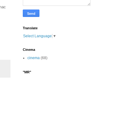
 mac
Translate
Select Language
▼
Cinema
cinema
(68)
"MR"