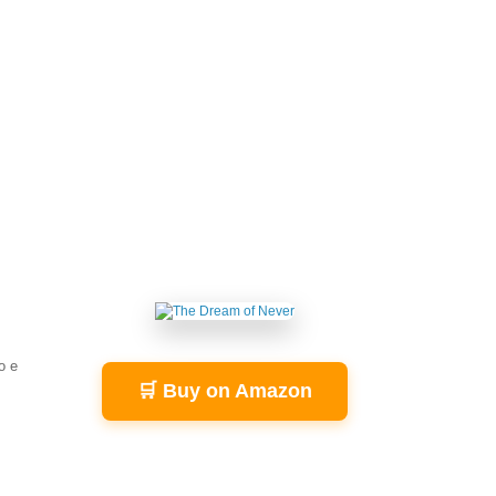
o e
🛒 Buy on Amazon