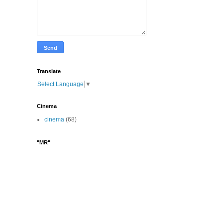
Translate
Select Language
▼
Cinema
cinema
(68)
"MR"