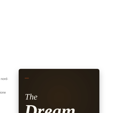
 nord-
zione