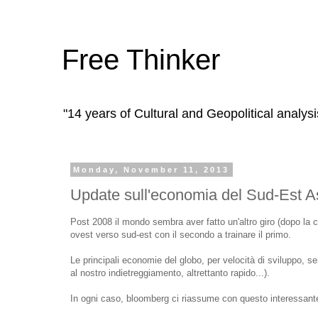
Free Thinker
"14 years of Cultural and Geopolitical analysi
Monday, November 11, 2013
Update sull'economia del Sud-Est As
Post 2008 il mondo sembra aver fatto un'altro giro (dopo la
ovest verso sud-est con il secondo a trainare il primo.
Le principali economie del globo, per velocità di sviluppo, se
al nostro indietreggiamento, altrettanto rapido...).
In ogni caso, bloomberg ci riassume con questo interessante 