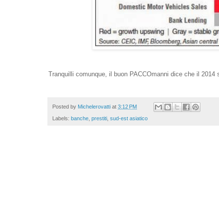
Tranquilli comunque, il buon PACCOmanni dice che il 2014 sa
Posted by
Michelerovatti
at
3:12 PM
Labels:
banche
,
prestiti
,
sud-est asiatico