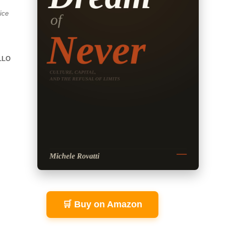
dice
LLO
🛒 Buy on Amazon