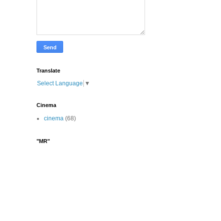
Translate
Select Language
▼
Cinema
cinema
(68)
"MR"