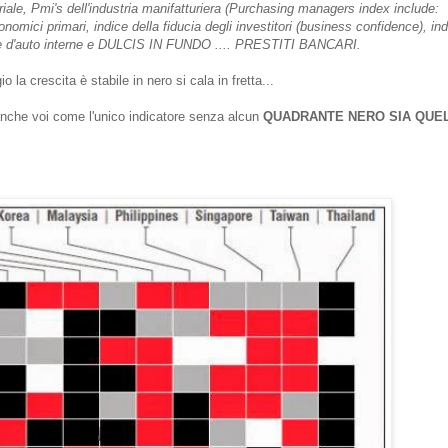
iale, Pmi's dell'industria manifatturiera (Purchasing managers index include:
omici primari, indice della fiducia degli investitori (business confidence), in
ite d'auto interne e DULCIS IN FUNDO .... PRESTITI BANCARI.
o la crescita è stabile in nero si cala in fretta...
 anche voi come l'unico indicatore senza alcun
QUADRANTE NERO SIA QUE