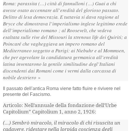
Roma: parassita (…) città di fannulloni (…) Guai a chi
avesse osato accennare all’eredità del glorioso passato.
Delitto di lesa democrazia. E tuttavia si dava ragione al
Bryce che dimostrava l’imperialismo inglese legittimo erede
dell’imperialismo romano ; al Roosevelt, che vedeva
esaltata sulle rive del Missouri la strenous life dei Quiriti; a
Poincaré che vagheggiava un impero romano del
Mediterraneo soggetto a Parigi: ai Niebuhr e al Mommsen,
che per agevolare la candidatura germanica all’eredità
latina inventarono la gentile similitudine degl’Italiani
discendenti dai Romani come i vermi dalla carcassa di
nobile destriero
»
Il passato dell'antica Roma viene fatto fluire e rivivere nel
presente del Fascismo.
Articolo: Nell’annuale della fondazione dell’Urbe
Capitolium” Capitolium 1, anno 2, 1926:
(…) Sembrò miracolo, il miracolo di chi risuscita un
cadavere, ridestare nella lorpida coscienza degli