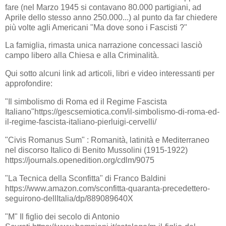
fare (nel Marzo 1945 si contavano 80.000 partigiani, ad
Aprile dello stesso anno 250.000...) al punto da far chiedere
più volte agli Americani "Ma dove sono i Fascisti ?"
La famiglia, rimasta unica narrazione concessaci lasciò
campo libero alla Chiesa e alla Criminalità.
Qui sotto alcuni link ad articoli, libri e video interessanti per
approfondire:
"Il simbolismo di Roma ed il Regime Fascista
Italiano"https://gescsemiotica.com/il-simbolismo-di-roma-ed-
il-regime-fascista-italiano-pierluigi-cervelli/
"Civis Romanus Sum" : Romanità, latinità e Mediterraneo
nel discorso Italico di Benito Mussolini (1915-1922)
https://journals.openedition.org/cdlm/9075
"La Tecnica della Sconfitta" di Franco Baldini
https://www.amazon.com/sconfitta-quaranta-precedettero-
seguirono-dellItalia/dp/889089640X
"M" Il figlio dei secolo di Antonio