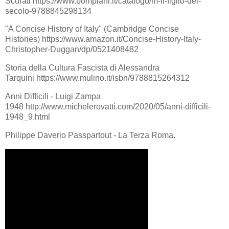
Scurati https://www.bompiani.it/catalogo/m-il-figlio-del-
secolo-9788845298134
"A Concise History of Italy" (Cambridge Concise
Histories) https://www.amazon.it/Concise-History-Italy-
Christopher-Duggan/dp/0521408482
Storia della Cultura Fascista di Alessandra
Tarquini https://www.mulino.it/isbn/9788815264312
Anni Difficili - Luigi Zampa
1948 http://www.michelerovatti.com/2020/05/anni-difficili-
1948_9.html
Philippe Daverio Passpartout - La Terza Roma.