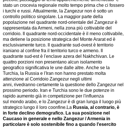
stato un crocevia regionale molto tempo prima che ci fossero
i turchi e russi.
Attualmente, la Zangezur non è sotto un
controllo politico singolare.
La maggior parte della
popolazione nel quadrante nord-orientale del Zangezur è
rappresentata da Armeni, nella zona più coltivabile del
corridoio.
Il quadrante nord-occidentale è il meno coltivabile,
ma detiene la posizione strategica del Monte Ararat ed è
esclusivamente turco.
Il quadrante sud-ovest è territorio
iraniano al confine fra il territorio turco e armeno.
Il
quadrante sud-est è l'enclave azera del Nakhchivan.
Le
quattro porzioni non presentano alcun isolamento
geografico significativa le une dalle altre.
Anche se la
Turchia, la Russia e l'Iran non hanno prestato molta
attenzione al Corridoio Zangezur negli ultimi
anni, rivedranno certamente la questione dello Zangezur nel
prossimo periodo.
Iran e Turchia sono le due potenze in
rapido aumento già in competizione per l'influenza
sul mondo arabo, e lo Zangezur è di gran lunga il luogo più
strategico lungo il loro coonfine.La
Russia, al contrario, è
in forte declino demografico.
La sua posizione nel
Caucaso in generale e nello Zangezur / Armenia in
particolare è solo sostenibile fino a quando l'esercito