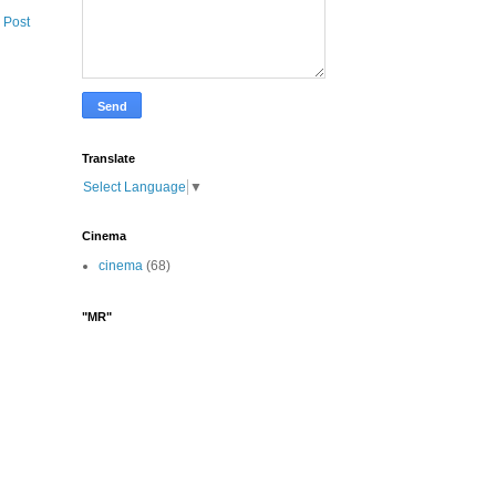
 Post
Translate
Select Language
▼
Cinema
cinema
(68)
"MR"