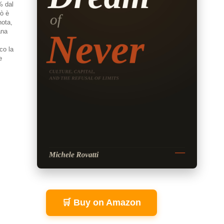
% dal
rò è
nota,
ana
co la
e
🛒 Buy on Amazon