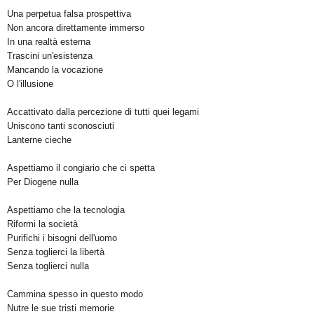
Una perpetua falsa prospettiva
Non ancora direttamente immerso
In una realtà esterna
Trascini un'esistenza
Mancando la vocazione
O l'illusione
Accattivato dalla percezione d
i tutti quei legami
Uniscono t
anti sconosciuti
Lanterne cieche
Aspettiamo il congiario che ci spetta
Per Diogene nulla
Aspettiamo che la tecnologia
Riformi la società
Purifichi i bisogni dell'uomo
Senza toglierci la libertà
Senza toglierci nulla
Cammina spesso in questo modo
Nutre le sue tristi memorie