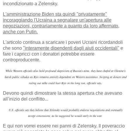
incondizionato a Zelensky.
L'amministrazione Biden sta quindi "privatamente"
incoraggiando l'Ucraina a segnalare un'apertura alle
negoziazioni, contrariamente a quanto da loro affermato,
anche con Putin.
L'articolo continua a scaricare i poveri Ucraini ricordandoli
che sono
"interamente dipendenti dagli aiuti occidentali"
e
fare i capricci con i donatori potrebbe essere
controproducente.
While Western officials also hold profound skepticism of Russia’s aims, they have chafed at Ukraine’s
harsh public rebukes as Kyiv remains entirely dependent on Western assistance. Swiping at donors and
.
ruling out talks could hurt Kyiv in the long run, officials say
Devono quindi dimostrare la stessa apertura che avevano
all'inizio del conflitto...
U.S. officials say they believe that Zelensky would probably endorse negotiations and eventually
accept
concessions, as he suggested he would early in the war.
E qui non vorrei essere nei panni di Zelensky. Il poveraccio