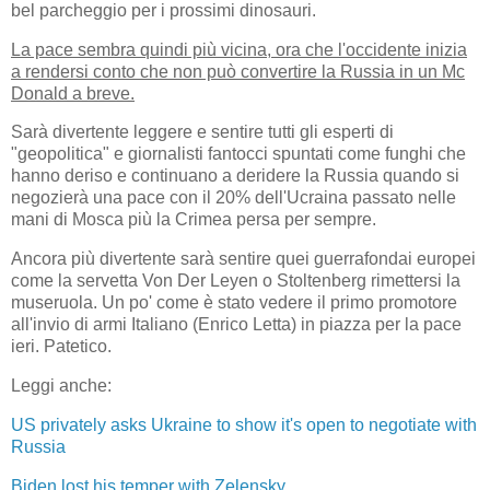
bel parcheggio per i prossimi dinosauri.
La pace sembra quindi più vicina, ora che l'occidente inizia
a rendersi conto che non può convertire la Russia in un Mc
Donald a breve.
Sarà divertente leggere e sentire tutti gli esperti di
"geopolitica" e giornalisti fantocci spuntati come funghi che
hanno deriso e continuano a deridere la Russia quando si
negozierà una pace con il 20% dell'Ucraina passato nelle
mani di Mosca più la Crimea persa per sempre.
Ancora più divertente sarà sentire quei guerrafondai europei
come la servetta Von Der Leyen o Stoltenberg rimettersi la
museruola. Un po' come è stato vedere il primo promotore
all'invio di armi Italiano (Enrico Letta) in piazza per la pace
ieri. Patetico.
Leggi anche:
US privately asks Ukraine to show it's open to negotiate with
Russia
Biden lost his temper with Zelensky