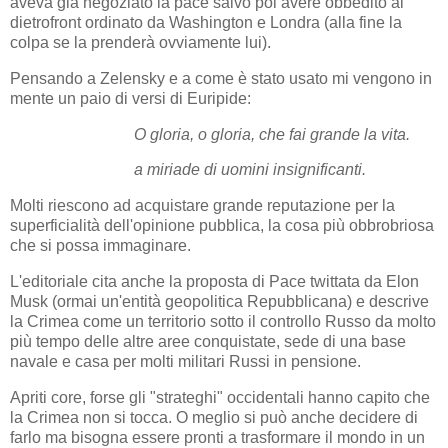
aveva già negoziato la pace salvo poi avere obbedito al
dietrofront ordinato da Washington e Londra (alla fine la
colpa se la prenderà ovviamente lui).
Pensando a Zelensky e a come è stato usato mi vengono in
mente un paio di versi di Euripide:
O gloria, o gloria, che fai grande la vita.
a miriade di uomini insignificanti.
Molti riescono ad acquistare grande reputazione per la
superficialità dell'opinione pubblica, la cosa più obbrobriosa
che si possa immaginare.
L'editoriale cita anche la proposta di Pace twittata da Elon
Musk (ormai un'entità geopolitica Repubblicana) e descrive
la Crimea come un territorio sotto il controllo Russo da molto
più tempo delle altre aree conquistate, sede di una base
navale e casa per molti militari Russi in pensione.
Apriti core, forse gli "strateghi" occidentali hanno capito che
la Crimea non si tocca. O meglio si può anche decidere di
farlo ma bisogna essere pronti a trasformare il mondo in un