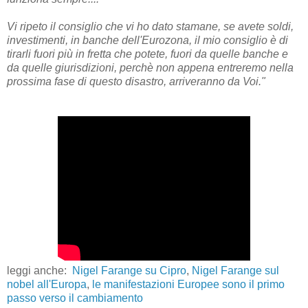
Vi ripeto il consiglio che vi ho dato stamane, se avete soldi,
investimenti, in banche dell'Eurozona, il mio consiglio è di
tirarli fuori più in fretta che potete, fuori da quelle banche e
da quelle giurisdizioni, perchè non appena entreremo nella
prossima fase di questo disastro, arriveranno da Voi."
leggi anche:
Nigel Farange su Cipro
,
Nigel Farange sul
nobel all'Europa
,
le manifestazioni Europee sono il primo
passo verso il cambiamento