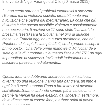
Intervento di Nigel Farange dal Cile (30 marzo 2013)
"... non credo saranno i problemi economici a spezzare
l'Europa, ma la violenza sociale, probabilmente una
rivoluzione che partirà dal mediterraneo. La cosa che più
disturba è che questa possibile violenza è assolutamente
non necessaria. 5 nazioni su 17 sono state "salvate", la
prossima (sesta) sarà la Slovenia nel giro di qualche
mese...La Francia oggi ha un nuovo presidente, che nel
Pantheon dei capi di stato più idioti, credo proprio occupi il
primo posto... Una delle prime manovre di Mr Hollande è
stata quella di introdurre un'aumento fiscale del 75% su ogni
imprenditore di successo, invitandoli indirettamente a
lasciare il paese immediatamente...
Questa Idea che dobbiamo abolire le nazioni stato sta
diventando una religione, hanno una bandiera, un inno e
ogni 2 o 3 mesi suonano l'inno a bruxelles e si mettono
sull'attenti...Stiamo cadendo sempre più in basso anche
perchè la Merkel ha delle elezioni da vincere in settembre,
deve dimostrare di essere forte, e rubare soldi ai poveri
funziona sempre....